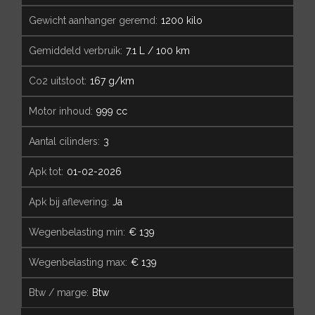
gewicht aanhanger geremd:
1200 kilo
gemiddeld verbruik:
7.1 L / 100 km
co2 uitstoot:
167 g/km
motor inhoud:
999 cc
aantal cilinders:
3
apk tot:
01-02-2026
apk bij aflevering:
Ja
wegenbelasting min:
€ 139
wegenbelasting max:
€ 139
btw / marge:
Btw