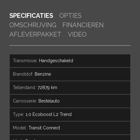
SPECIFICATIES
OPTIES
OMSCHRIJVING
FINANCIEREN
AFLEVERPAKKET
VIDEO
transmissie:
Handgeschakeld
brandstof:
Benzine
tellerstand:
72879 km
carrosserie:
Bestelauto
type:
1.0 Ecoboost L2 Trend
model:
Transit Connect