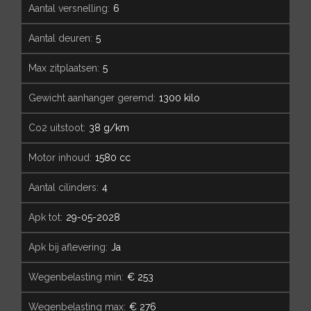
aantal versnelling:
6
aantal deuren:
5
max zitplaatsen:
5
gewicht aanhanger geremd:
1300 kilo
co2 uitstoot:
38 g/km
motor inhoud:
1580 cc
aantal cilinders:
4
apk tot:
29-05-2028
apk bij aflevering:
Ja
wegenbelasting min:
€ 253
wegenbelasting max:
€ 276