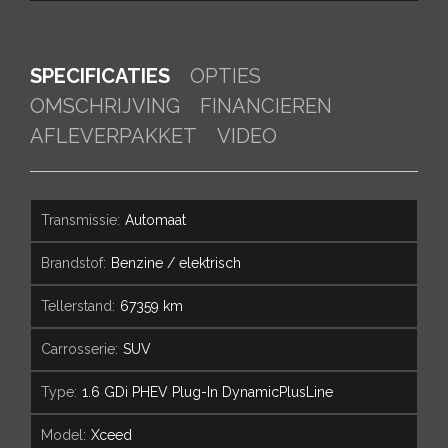
SPECIFICATIES
OPTIES
OMSCHRIJVING
FINANCIEREN
AFLEVERPAKKET
VIDEO
transmissie:
Automaat
brandstof:
Benzine / elektrisch
tellerstand:
67359 km
carrosserie:
SUV
type:
1.6 GDi PHEV Plug-In DynamicPlusLine
model:
Xceed