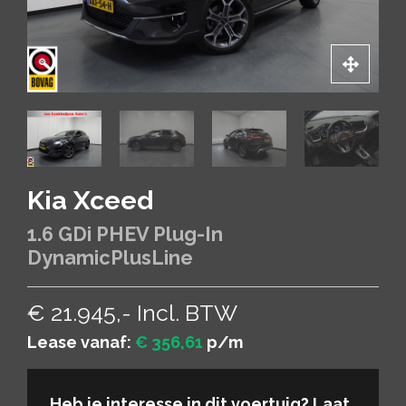
Kia Xceed
1.6 GDi PHEV Plug-In
DynamicPlusLine
€ 21.945,- Incl. BTW
Lease vanaf:
€ 356,61
p/m
Heb je interesse in dit voertuig? Laat