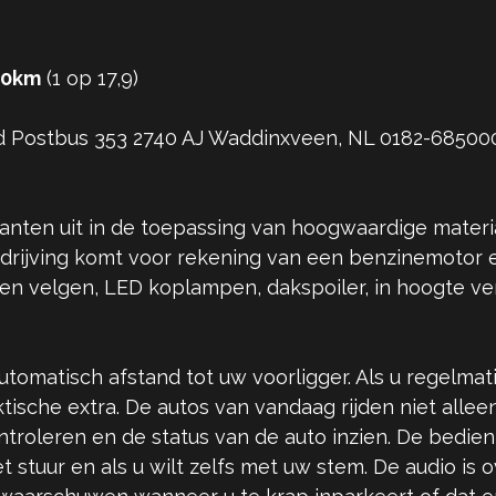
00km
(1 op 17,9)
d Postbus 353 2740 AJ Waddinxveen, NL 0182-68500
nten uit in de toepassing van hoogwaardige materia
ndrijving komt voor rekening van een benzinemotor
len velgen, LED koplampen, dakspoiler, in hoogte ver
utomatisch afstand tot uw voorligger. Als u regelma
ische extra. De autos van vandaag rijden niet alleen
ontroleren en de status van de auto inzien. De bedie
stuur en als u wilt zelfs met uw stem. De audio is 