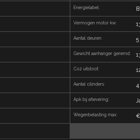
energielabel:
B
vermogen motor kw:
1
aantal deuren:
5
gewicht aanhanger geremd:
1
co2 uitstoot:
1
aantal cilinders:
4
apk bij aflevering:
J
wegenbelasting max:
€