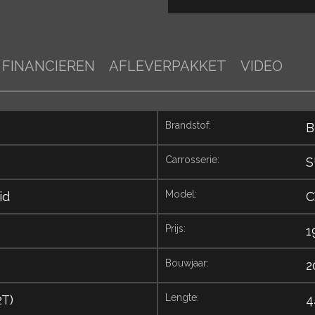
FINANCIEREN
AFLEVERPAKKET
VIDEO
brandstof:
B
carrosserie:
S
model:
id
C
prijs:
1
bouwjaar:
2
lengte:
T)
4