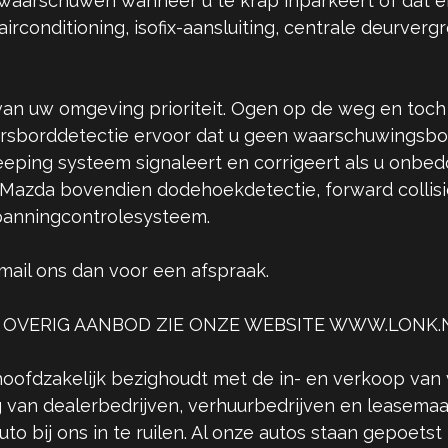
waarschuwen wanneer u te krap inparkeert of dat en
irconditioning, isofix-aansluiting, centrale deurve
van uw omgeving prioriteit. Ogen op de weg en toch 
rsborddetectie ervoor dat u geen waarschuwingsbo
ping systeem signaleert en corrigeert als u onbedoel
Mazda bovendien dodehoekdetectie, forward collision
panningcontrolesysteem.
 mail ons dan voor een afspraak.
 OVERIG AANBOD ZIE ONZE WEBSITE WWW.LONK.
hoofdzakelijk bezighoudt met de in- en verkoop van 
 van dealerbedrijven, verhuurbedrijven en leasemaa
o bij ons in te ruilen. Al onze autos staan gepoetst