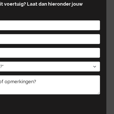
dit voertuig? Laat dan hieronder jouw
te laten.
te laten.
Gelieve