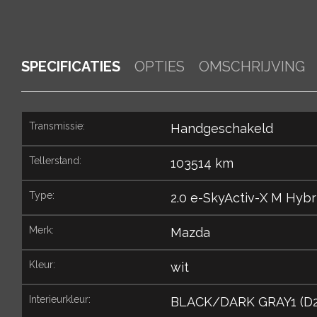
SPECIFICATIES
OPTIES
OMSCHRIJVING
transmissie:
Handgeschakeld
tellerstand:
103514 km
type:
2.0 e-SkyActiv-X M Hybr
merk:
Mazda
kleur:
wit
interieurkleur:
BLACK/DARK GRAY1 (D2