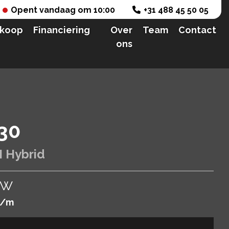
Opent vandaag om 10:00
+31 488 45 50 05
nkoop
Financiering
Over
Team
Contact
ons
30
M Hybrid
BTW
/m