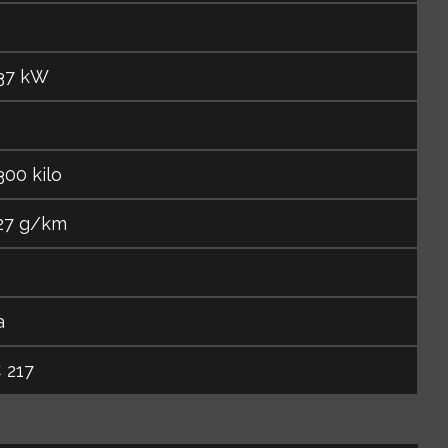
37 kW
300 kilo
27 g/km
a
 217