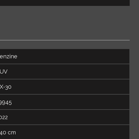
enzine
UV
X-30
9945
022
40 cm