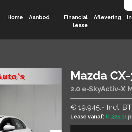
Home
Aanbod
Financial
Aflevering
I
lease
Mazda CX-
2.0 e-SkyActiv-X 
€ 19.945,- Incl. 
Lease vanaf:
€ 324,11
p