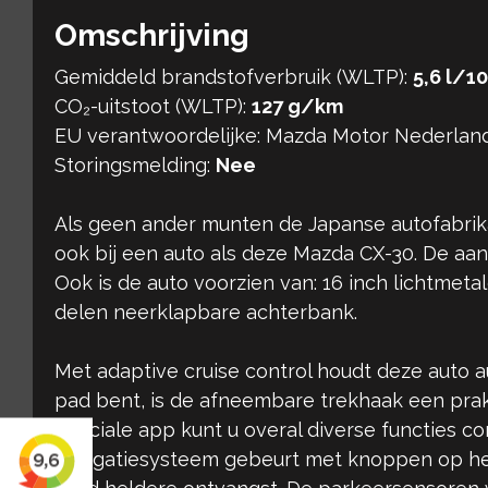
Omschrijving
Gemiddeld brandstofverbruik (WLTP):
5,6 l/1
CO₂-uitstoot (WLTP):
127 g/km
EU verantwoordelijke: Mazda Motor Nederlan
Storingsmelding:
Nee
Als geen ander munten de Japanse autofabrika
ook bij een auto als deze Mazda CX-30. De aa
Ook is de auto voorzien van: 16 inch lichtmeta
delen neerklapbare achterbank.
Met adaptive cruise control houdt deze auto a
pad bent, is de afneembare trekhaak een prakt
speciale app kunt u overal diverse functies c
navigatiesysteem gebeurt met knoppen op het 