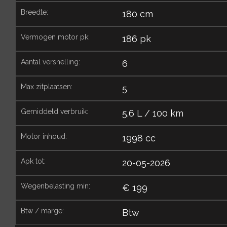
breedte:
180 cm
vermogen motor pk:
186 pk
aantal versnelling:
6
max zitplaatsen:
5
gemiddeld verbruik:
5.6 L / 100 km
motor inhoud:
1998 cc
apk tot:
20-05-2026
wegenbelasting min:
€ 199
btw / marge:
Btw