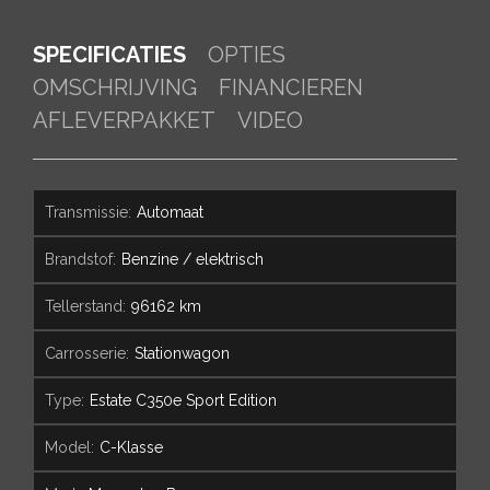
SPECIFICATIES
OPTIES
OMSCHRIJVING
FINANCIEREN
AFLEVERPAKKET
VIDEO
transmissie:
Automaat
brandstof:
Benzine / elektrisch
tellerstand:
96162 km
carrosserie:
Stationwagon
type:
Estate C350e Sport Edition
model:
C-Klasse