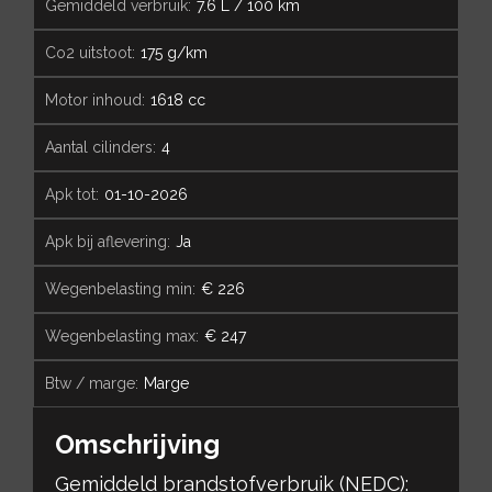
gemiddeld verbruik:
7.6 L / 100 km
co2 uitstoot:
175 g/km
motor inhoud:
1618 cc
aantal cilinders:
4
apk tot:
01-10-2026
apk bij aflevering:
Ja
wegenbelasting min:
€ 226
wegenbelasting max:
€ 247
btw / marge:
Marge
Omschrijving
Gemiddeld brandstofverbruik (NEDC):