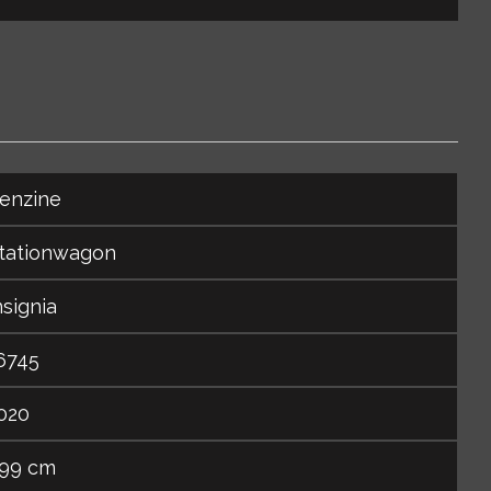
enzine
tationwagon
nsignia
6745
020
99 cm