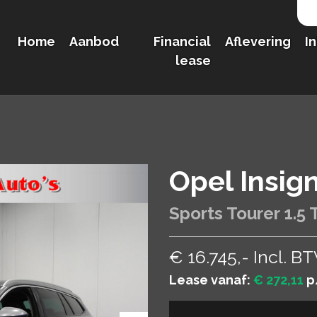
Home
Aanbod
Financial
Aflevering
I
lease
Opel Insign
Sports Tourer 1.5
€ 16.745,- Incl. B
Lease vanaf:
€ 272,11
p