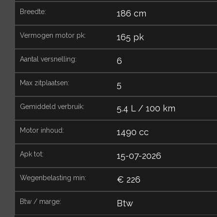
breedte:
186 cm
vermogen motor pk:
165 pk
aantal versnelling:
6
max zitplaatsen:
5
gemiddeld verbruik:
5.4 L / 100 km
motor inhoud:
1490 cc
apk tot:
15-07-2026
wegenbelasting min:
€ 226
btw / marge:
Btw