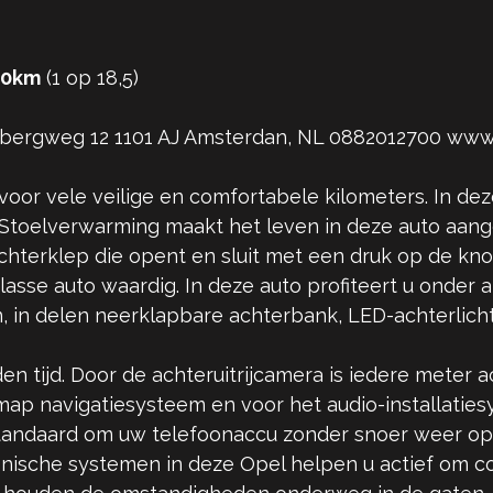
00km
(1 op 18,5)
rbergweg 12 1101 AJ Amsterdan, NL 0882012700 www.
voor vele veilige en comfortabele kilometers. In dez
 Stoelverwarming maakt het leven in deze auto aan
achterklep die opent en sluit met een druk op de kn
lasse auto waardig. In deze auto profiteert u onder 
en, in delen neerklapbare achterbank, LED-achterlic
n tijd. Door de achteruitrijcamera is iedere meter a
l map navigatiesysteem en voor het audio-installati
standaard om uw telefoonaccu zonder snoer weer op 
onische systemen in deze Opel helpen u actief om co