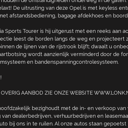
r houden de omstandigheden onderweg in de gaten. D
s relaxt! De uitrusting van deze Opel is met keyless 
ng met afstandsbediening, bagage afdekhoes en boor
Sports Tourer is hij uitgerust met een reeks aan ac
detectie leest de borden langs de weg en projecteert
nnen de lijnen van de rijstrook blijft; dwaalt u on
aartbotsing wordt aanzienlijk verminderd door de for
remsysteem en bandenspanningcontrolesysteem.
!
 OVERIG AANBOD ZIE ONZE WEBSITE WWW.LONK.
hoofdzakelijk bezighoudt met de in- en verkoop van 
 van dealerbedrijven, verhuurbedrijven en leasemaa
o bij ons in te ruilen. Al onze autos staan gepoetst