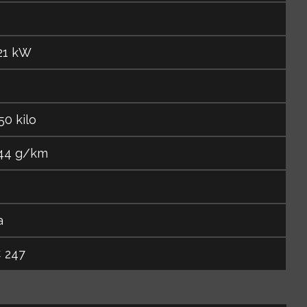
21 kW
50 kilo
44 g/km
a
 247