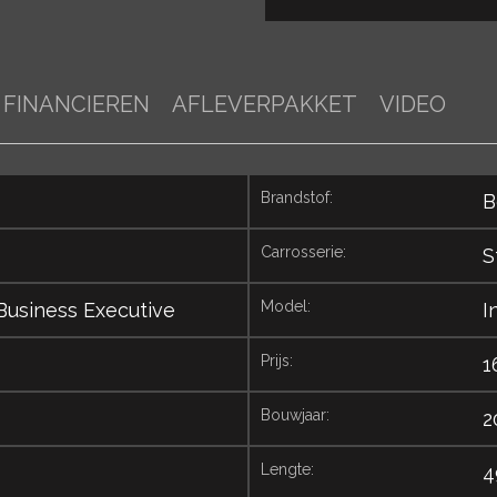
FINANCIEREN
AFLEVERPAKKET
VIDEO
brandstof:
B
carrosserie:
S
model:
 Business Executive
I
prijs:
1
bouwjaar:
2
lengte:
4