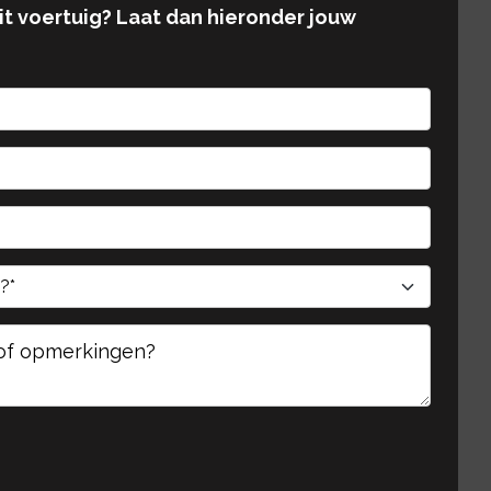
dit voertuig? Laat dan hieronder jouw
te laten.
te laten.
Gelieve