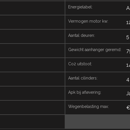
energielabel:
A
vermogen motor kw:
1
aantal deuren:
5
gewicht aanhanger geremd:
7
co2 uitstoot:
1
aantal cilinders:
4
apk bij aflevering:
J
wegenbelasting max:
€