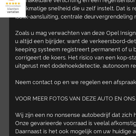
inschakelbare verlichting en een regensenso
gelijkmatige snelheid die u zelf instelt. Dat i
isofix-aansluiting, centrale deurvergrendeli
Zoals u mag verwachten van deze Opel Insignia 
u altijd een bijrijder, want de verkeersbord-
keeping systeem registreert permanent of u bi
corrigeert de koers. Het risico van een kop-st
uitgerust met dodehoekdetectie, autonoom 
Neem contact op en we regelen een afspraak
VOOR MEER FOTOS VAN DEZE AUTO EN ONS
Wij zijn een no nonsense autobedrijf dat zich 
Onze gevarieerde voorraad is veelal afkomstig
Daarnaast is het ook mogelijk om uw huidige aut