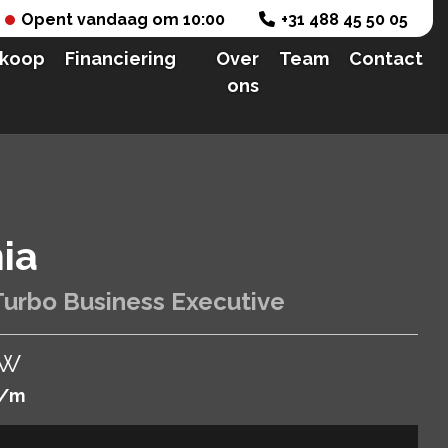
Opent vandaag om 10:00
+31 488 45 50 05
nkoop
Financiering
Over
Team
Contact
ons
ia
 Turbo Business Executive
TW
/m