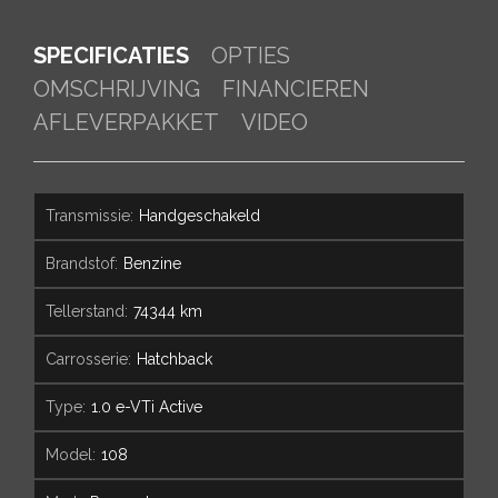
SPECIFICATIES
OPTIES
OMSCHRIJVING
FINANCIEREN
AFLEVERPAKKET
VIDEO
transmissie:
Handgeschakeld
brandstof:
Benzine
tellerstand:
74344 km
carrosserie:
Hatchback
type:
1.0 e-VTi Active
model:
108