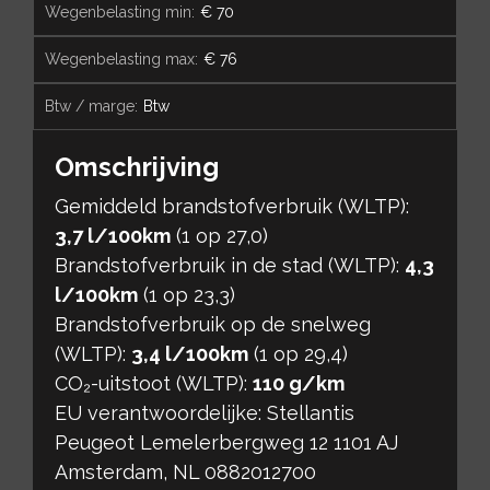
wegenbelasting min:
€ 70
wegenbelasting max:
€ 76
btw / marge:
Btw
Omschrijving
Gemiddeld brandstofverbruik (WLTP):
3,7 l/100km
(1 op 27,0)
Brandstofverbruik in de stad (WLTP):
4,3
l/100km
(1 op 23,3)
Brandstofverbruik op de snelweg
(WLTP):
3,4 l/100km
(1 op 29,4)
CO₂-uitstoot (WLTP):
110 g/km
EU verantwoordelijke: Stellantis
Peugeot Lemelerbergweg 12 1101 AJ
Amsterdam, NL 0882012700