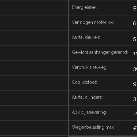
energielabel:
B
vermogen motor kw:
6
aantal deuren:
5
gewicht aanhanger geremd:
1
verbruik snelweg:
3
co2 uitstoot:
9
aantal cilinders:
3
apk bij aflevering:
J
wegenbelasting max:
€