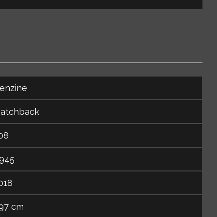
enzine
atchback
08
945
018
97 cm