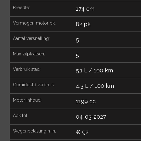
breedte:
174 cm
vermogen motor pk:
82 pk
aantal versnelling:
5
max zitplaatsen:
5
verbruik stad:
5.1 L / 100 km
gemiddeld verbruik:
4.3 L / 100 km
motor inhoud:
1199 cc
apk tot:
04-03-2027
wegenbelasting min:
€ 92