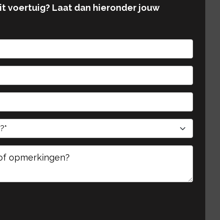
dit voertuig? Laat dan hieronder jouw
te laten.
te laten.
Gelieve