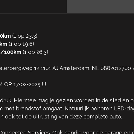
00km
(1 op 23,3)
0km
(1 op 19,6)
 l/100km
(1 op 26,3)
melerbergweg 12 1101 AJ Amsterdam, NL 0882012700
 OP 17-02-2025 !!!
ndruk. Hiermee mag je gezien worden in de stad én 
aam met brandstof omgaat. Natuurlijk behoren LED-dagri
 ook tot de uitrusting van deze complete auto.
ij Connected Services. Ook handig voor de garage e