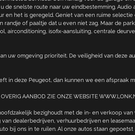
st u de snelste route naar uw eindbestemming. Audio
r en het is geregeld. Geniet van een ruime selectie
 randje of paaltje dat u even niet zag. Maar de pa
trol, airconditioning, isofix-aansluiting, centrale de
van uw omgeving prioriteit. De veiligheid van deze a
eeft in deze Peugeot, dan kunnen we een afspraak 
 OVERIG AANBOD ZIE ONZE WEBSITE WWW.LONK.
hoofdzakelijk bezighoudt met de in- en verkoop van 
 van dealerbedrijven, verhuurbedrijven en leasemaa
o bij ons in te ruilen. Al onze autos staan gepoetst