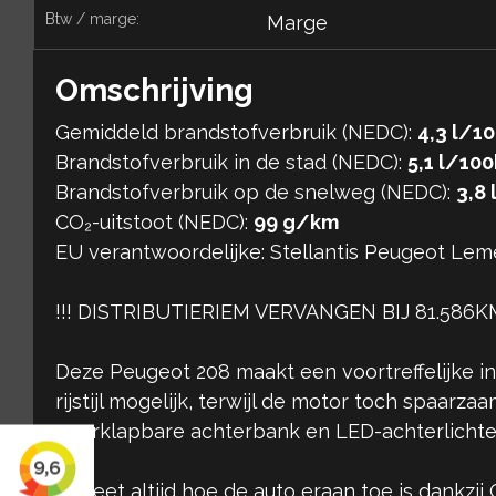
btw / marge:
Marge
Omschrijving
Gemiddeld brandstofverbruik (NEDC):
4,3 l/1
Brandstofverbruik in de stad (NEDC):
5,1 l/10
Brandstofverbruik op de snelweg (NEDC):
3,8
CO₂-uitstoot (NEDC):
99 g/km
EU verantwoordelijke: Stellantis Peugeot Le
​!!! DISTRIBUTIERIEM VERVANGEN BIJ 81.586KM
Deze Peugeot 208 maakt een voortreffelijke i
rijstijl mogelijk, terwijl de motor toch spaarz
neerklapbare achterbank en LED-achterlichten
U weet altijd hoe de auto eraan toe is dankz