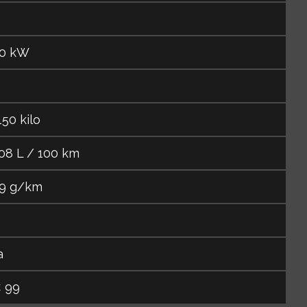
0 kW
150 kilo
08 L / 100 km
9 g/km
a
 99