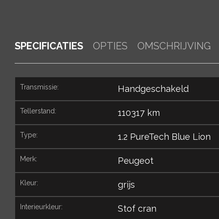
SPECIFICATIES
OPTIES
OMSCHRIJVING
transmissie:
Handgeschakeld
tellerstand:
110317 km
type:
1.2 PureTech Blue Lion
merk:
Peugeot
kleur:
grijs
interieurkleur:
Stof cran