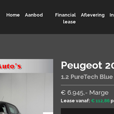
Home
Aanbod
Financial
Aflevering
I
lease
Peugeot 2
1.2 PureTech Blue
€ 6.945,- Marge
Lease vanaf:
€ 112,86
p