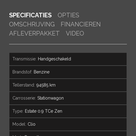
SPECIFICATIES
OPTIES
OMSCHRIJVING
FINANCIEREN
AFLEVERPAKKET
VIDEO
transmissie:
Handgeschakeld
brandstof:
Benzine
tellerstand:
94585 km
carrosserie:
Stationwagon
type:
Estate 0.9 TCe Zen
model:
Clio