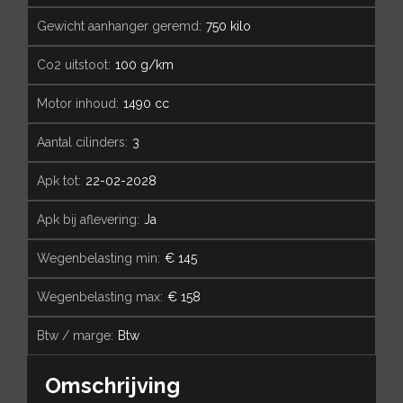
gewicht aanhanger geremd:
750 kilo
co2 uitstoot:
100 g/km
motor inhoud:
1490 cc
aantal cilinders:
3
apk tot:
22-02-2028
apk bij aflevering:
Ja
wegenbelasting min:
€ 145
wegenbelasting max:
€ 158
btw / marge:
Btw
Omschrijving