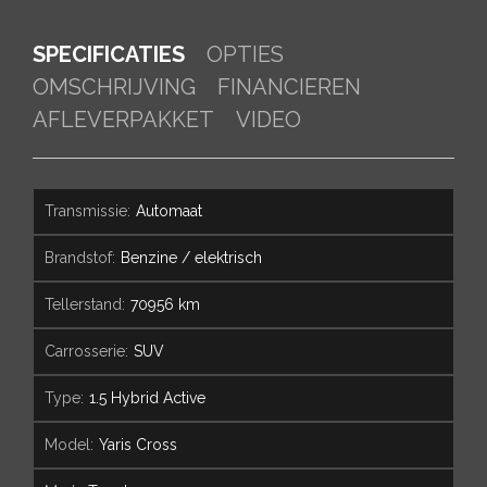
SPECIFICATIES
OPTIES
OMSCHRIJVING
FINANCIEREN
AFLEVERPAKKET
VIDEO
transmissie:
Automaat
brandstof:
Benzine / elektrisch
tellerstand:
70956 km
carrosserie:
SUV
type:
1.5 Hybrid Active
model:
Yaris Cross