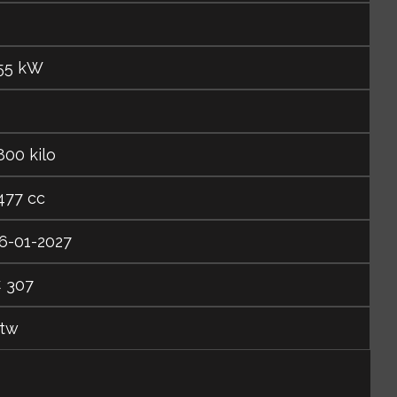
55 kW
800 kilo
477 cc
6-01-2027
 307
tw