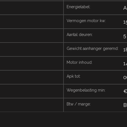
energielabel:
A
vermogen motor kw:
1
aantal deuren:
5
gewicht aanhanger geremd:
1
motor inhoud:
1
apk tot:
0
wegenbelasting min:
€
btw / marge:
B