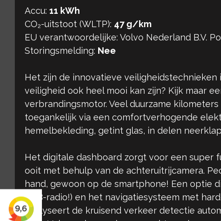
Accu:
11 kWh
CO₂-uitstoot (WLTP):
47 g/km
EU verantwoordelijke: Volvo Nederland B.V. 
Storingsmelding:
Nee
Het zijn de innovatieve veiligheidstechnieken
veiligheid ook heel mooi kan zijn? Kijk maar 
verbrandingsmotor. Veel duurzame kilometers
toegankelijk via een comfortverhogende elekt
hemelbekleding, getint glas, in delen neerkla
Het digitale dashboard zorgt voor een super fu
ooit met behulp van de achteruitrijcamera. Pe
hand, gewoon op de smartphone! Een optie die 
DAB-radio!) en het navigatiesysteem met harde 
analyseert de kruisend verkeer detectie autom