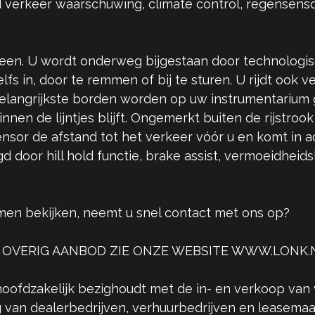
erkeer waarschuwing, climate control, regensensor,
lleen. U wordt onderweg bijgestaan door technolog
elfs in, door te remmen of bij te sturen. U rijdt ook 
langrijkste borden worden op uw instrumentarium ge
en de lijntjes blijft. Ongemerkt buiten de rijstrook
nsor de afstand tot het verkeer vóór u en komt in ac
d door hill hold functie, brake assist, vermoeidhei
en bekijken, neemt u snel contact met ons op?
 OVERIG AANBOD ZIE ONZE WEBSITE WWW.LONK.
hoofdzakelijk bezighoudt met de in- en verkoop van 
 van dealerbedrijven, verhuurbedrijven en leasemaa