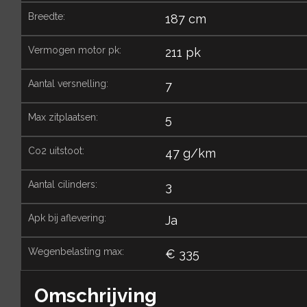
breedte:
187 cm
vermogen motor pk:
211 pk
aantal versnelling:
7
max zitplaatsen:
5
co2 uitstoot:
47 g/km
aantal cilinders:
3
apk bij aflevering:
Ja
wegenbelasting max:
€ 335
Omschrijving