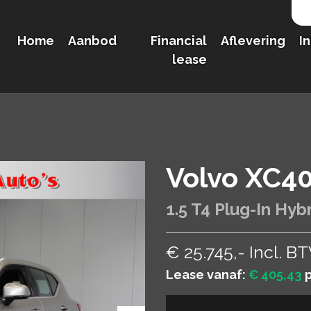
Home
Aanbod
Financial
Aflevering
I
lease
Volvo XC4
1.5 T4 Plug-In Hyb
€ 25.745,- Incl. B
Lease vanaf:
€ 405,43