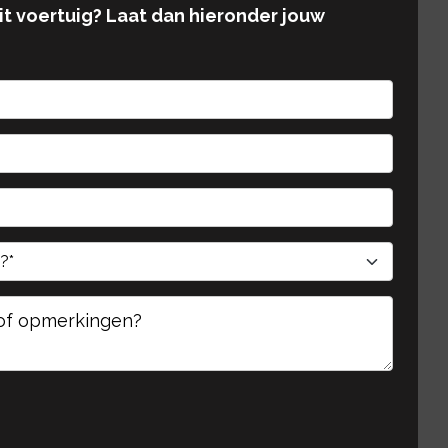
dit voertuig? Laat dan hieronder jouw
te laten.
te laten.
Geliev