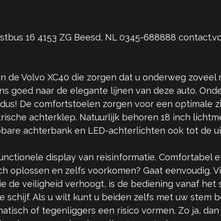
Postbus 16 4153 ZG Beesd, NL 0345-688888 contact.
 in de Volvo XC40 die zorgen dat u onderweg zoveel
eens goed naar de elegante lijnen van deze auto. O
 dus! De comfortstoelen zorgen voor een optimale z
rische achterklep. Natuurlijk behoren 18 inch lich
pbare achterbank en LED-achterlichten ook tot de u
nctionele display van reisinformatie. Comfortabel en
ch oplossen en zelfs voorkomen? Gaat eenvoudig. Vi
de veiligheid verhoogt, is de bediening vanaf het s
schijf. Als u wilt kunt u beiden zelfs met uw stem be
atisch of tegenliggers een risico vormen. Zo ja, d