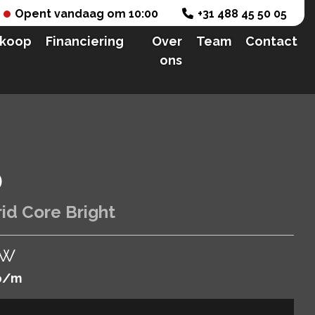
Opent vandaag om 10:00
+31 488 45 50 05
nkoop
Financiering
Over
Team
Contact
ons
0
rid Core Bright
TW
p/m