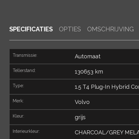
SPECIFICATIES
OPTIES
OMSCHRIJVING
transmissie:
Automaat
tellerstand:
130653 km
type:
1.5 T4 Plug-In Hybrid Co
merk:
Volvo
kleur:
grijs
interieurkleur:
CHARCOAL/GREY MELA