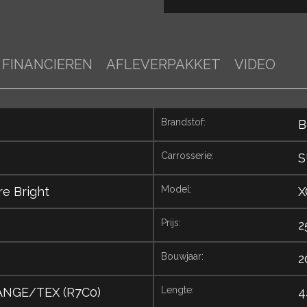
FINANCIEREN
AFLEVERPAKKET
VIDEO
brandstof:
B
carrosserie:
S
model:
re Bright
X
prijs:
2
bouwjaar:
2
lengte:
NGE/TEX (R7C0)
4